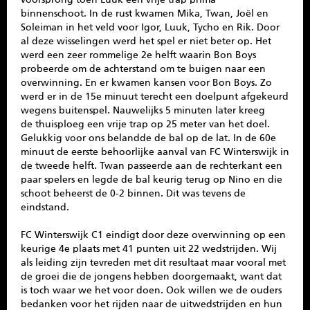
binnenschoot. In de rust kwamen Mika, Twan, Joël en
Soleiman in het veld voor Igor, Luuk, Tycho en Rik. Door
al deze wisselingen werd het spel er niet beter op. Het
werd een zeer rommelige 2e helft waarin Bon Boys
probeerde om de achterstand om te buigen naar een
overwinning. En er kwamen kansen voor Bon Boys. Zo
werd er in de 15e minuut terecht een doelpunt afgekeurd
wegens buitenspel. Nauwelijks 5 minuten later kreeg
de thuisploeg een vrije trap op 25 meter van het doel.
Gelukkig voor ons belandde de bal op de lat. In de 60e
minuut de eerste behoorlijke aanval van FC Winterswijk in
de tweede helft. Twan passeerde aan de rechterkant een
paar spelers en legde de bal keurig terug op Nino en die
schoot beheerst de 0-2 binnen. Dit was tevens de
eindstand.
FC Winterswijk C1 eindigt door deze overwinning op een
keurige 4e plaats met 41 punten uit 22 wedstrijden. Wij
als leiding zijn tevreden met dit resultaat maar vooral met
de groei die de jongens hebben doorgemaakt, want dat
is toch waar we het voor doen. Ook willen we de ouders
bedanken voor het rijden naar de uitwedstrijden en hun