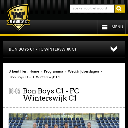
MENU
HOME
BON BOYS C1 - FC WINTERSWIJK C1
PROGRAMMA
U bent hier:
Home
›
Programma
›
Wedstrijdverslagen
›
OVER FCW
Bon Boys C1 - FC Winterswijk C1
Bon Boys C1 - FC
08-05
INFORMATIE
Winterswijk C1
JEUGD
SENIOREN