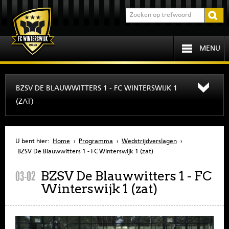
MENU
HOME
BZSV DE BLAUWWITTERS 1 - FC WINTERSWIJK 1
(ZAT)
PROGRAMMA
OVER FCW
U bent hier:
Home
›
Programma
›
Wedstrijdverslagen
›
BZSV De Blauwwitters 1 - FC Winterswijk 1 (zat)
INFORMATIE
BZSV De Blauwwitters 1 - FC
03-02
Winterswijk 1 (zat)
JEUGD
SENIOREN