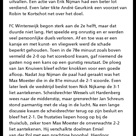
uitvallen. Een actie van Erik Nijman had een beter lot
verdiend. Even later tikte André Geurkink een voorzet van
Robin te Kortschot net over het doel.
FC Winterswijk begon sterk aan de 2e helft, maar dat
duurde niet lang. Het speelde erg onrustig en er werden
veel persoonlijke duels verloren. Af en toe was er een
kansje en met kunst- en vliegwerk werd de schade
beperkt gehouden. Toen in de 78e minuut zoals boven
vermeld de 2-0 op het scorebord kwam, gaf niemend de
gasten nog een kans op een gunstig resutaat. De ploeg
van Jan Knuivers bleef echter knokken voor een goede
afloop. Nadat Jop Nijman de paal had geraakt was het
Max Moester die in de 81e minuut de 2-1 scoorde. Even
later leek de wedstrijd beslist toen Nick Nijkamp de 3-1
liet aantekenen. Scheidsrechter Wessels uit Hardenberg
wees naar de middenstip, maar grensrechter Jan Schreurs
stond parmantig met de vlag in de lucht. Na een lange
discussie kwam de scheidsrechter terug op zijn besluit en
bleef het 2-1. De frustaties liepen hoog op bij de
thuisclub, zeker toen Max Moester de onverwachte 2-2
liet aantekenen. Hij verschalkte doelman Emiel
van der Pol met een prachtige boogbal. Hierdoor