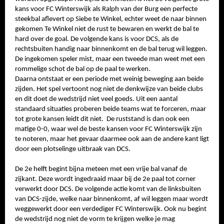
kans voor FC Winterswijk als Ralph van der Burg een perfecte
steekbal aflevert op Siebe te Winkel, echter weet de naar binnen
gekomen Te Winkel niet de rust te bewaren en werkt de bal te
hard over de goal. De volgende kans is voor DCS, als de
rechtsbuiten handig naar binnenkomt en de bal terug wil leggen.
De ingekomen speler mist, maar een tweede man weet met een
rommelige schot de bal op de paal te werken.
Daarna ontstaat er een periode met weinig beweging aan beide
zijden. Het spel vertoont nog niet de denkwijze van beide clubs
en dit doet de wedstrijd niet veel goeds. Uit een aantal
standaard situaties proberen beide teams wat te forceren, maar
tot grote kansen leidt dit niet. De ruststand is dan ook een
matige 0-0, waar wel de beste kansen voor FC Winterswijk zijn
te noteren, maar het gevaar daarmee ook aan de andere kant ligt
door een plotselinge uitbraak van DCS.
De 2e helft begint bijna meteen met een vrije bal vanaf de
zijkant. Deze wordt ingedraaid maar bij de 2e paal tot corner
verwerkt door DCS. De volgende actie komt van de linksbuiten
van DCS-zijde, welke naar binnenkomt, af wil leggen maar wordt
weggewerkt door een verdediger FC Winterswijk. Ook nu begint
de wedstrijd nog niet de vorm te krijgen welke je mag