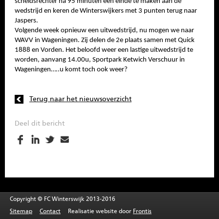
scheidsrechter na 95 minuten een einde te maken aan de
wedstrijd en keren de Winterswijkers met 3 punten terug naar
Jaspers.
Volgende week opnieuw een uitwedstrijd, nu mogen we naar
WAVV in Wageningen. Zij delen de 2e plaats samen met Quick
1888 en Vorden. Het beloofd weer een lastige uitwedstrijd te
worden, aanvang 14.00u, Sportpark Ketwich Verschuur in
Wageningen…..u komt toch ook weer?
Terug naar het nieuwsoverzicht
Deel dit bericht
Copyright © FC Winterswijk 2013-2016
Sitemap
Contact
Realisatie website door
Frontis