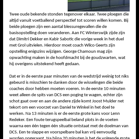
SPONSOREN
Twee oude bekende stonden tegenover elkaar. Twee ploegen die
altijd vanuit voetballend perspectief tot scoren willen komen. Bij
CONTACT
beide ploegen zijn een aantal blessuregevallen die de
basisopstelling doen veranderen. Aan FC Winterswijk zijde zijn
MENU
dat Dimitri Dekker en Kabir Sabotic die vorige week in het duel
met Grol uitvielen. Hierdoor moet coach Wilco Geerts zijn
opstelling enigszins wijzigen. George Chamoun mag zijn
opwachting maken in de hoofdmacht bij de goudzwarten, wat
hij overigens uitstekend heeft gedaan.
Dat er in de eerste paar minuten van de wedstrijd weinig tot niks
gebeurd is misschien te danken door de wisselingen die beide
coaches door hebben moeten voeren. In de eerste 10 minuten
weet alleen de spits van DCS een poging te wagen, echter zijn
schot gaat over en aan de andere zijde komt Joost Mulder net
tekort om een voorzet van Daniel te Winkel in het doel te
werken. Na 13 minuten is er de eerste grote kans voor Lenn
Redeker. Een foute terugspeelbal beland plots in de voeten
waarna een één tegen één situatie ontstaat met de doelman van
DCS. Een te slappe en voorspelbare bal kan vrij eenvoudig
worden opgeraapt. Na bijna 20 minuten is het de volgende grote