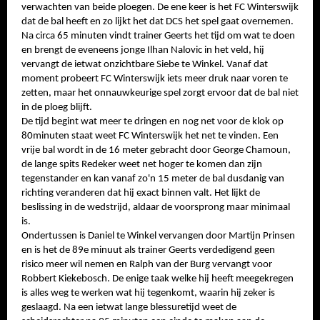
verwachten van beide ploegen. De ene keer is het FC Winterswijk
dat de bal heeft en zo lijkt het dat DCS het spel gaat overnemen.
Na circa 65 minuten vindt trainer Geerts het tijd om wat te doen
en brengt de eveneens jonge Ilhan Nalovic in het veld, hij
vervangt de ietwat onzichtbare Siebe te Winkel. Vanaf dat
moment probeert FC Winterswijk iets meer druk naar voren te
zetten, maar het onnauwkeurige spel zorgt ervoor dat de bal niet
in de ploeg blijft.
De tijd begint wat meer te dringen en nog net voor de klok op
80minuten staat weet FC Winterswijk het net te vinden. Een
vrije bal wordt in de 16 meter gebracht door George Chamoun,
de lange spits Redeker weet net hoger te komen dan zijn
tegenstander en kan vanaf zo'n 15 meter de bal dusdanig van
richting veranderen dat hij exact binnen valt. Het lijkt de
beslissing in de wedstrijd, aldaar de voorsprong maar minimaal
is.
Ondertussen is Daniel te Winkel vervangen door Martijn Prinsen
en is het de 89e minuut als trainer Geerts verdedigend geen
risico meer wil nemen en Ralph van der Burg vervangt voor
Robbert Kiekebosch. De enige taak welke hij heeft meegekregen
is alles weg te werken wat hij tegenkomt, waarin hij zeker is
geslaagd. Na een ietwat lange blessuretijd weet de