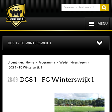
MENU
HOME
DCS 1 - FC WINTERSWIJK 1
PROGRAMMA
U bent hier:
Home
›
Programma
›
Wedstrijdverslagen
›
OVER FCW
DCS 1 - FC Winterswijk 1
DCS 1 - FC Winterswijk 1
28-09
INFORMATIE
JEUGD
SENIOREN