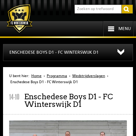
MENU
HOME
ENSCHEDESE BOYS D1 - FC WINTERSWIJK D1
PROGRAMMA
U bent hier:
Home
›
Programma
›
Wedstrijdverslagen
›
OVER FCW
Enschedese Boys D1 - FC Winterswijk D1
Enschedese Boys D1 - FC
14-10
INFORMATIE
Winterswijk D1
JEUGD
SENIOREN