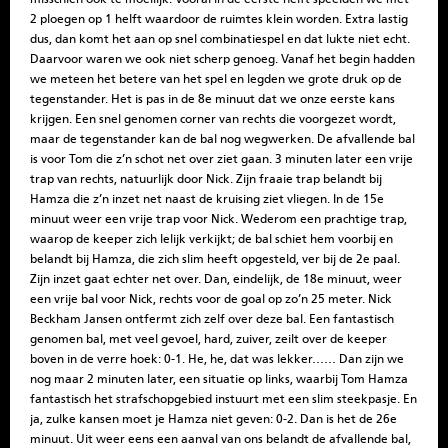
2 ploegen op 1 helft waardoor de ruimtes klein worden. Extra lastig
dus, dan komt het aan op snel combinatiespel en dat lukte niet echt.
Daarvoor waren we ook niet scherp genoeg.
Vanaf het begin hadden
we meteen het betere van het spel en legden we grote druk op de
tegenstander. Het is pas in de 8e minuut dat we onze eerste kans
krijgen. Een snel genomen corner van rechts die voorgezet wordt,
maar de tegenstander kan de bal nog wegwerken. De afvallende bal
is voor Tom die z’n schot net over ziet gaan. 3 minuten later een vrije
trap van rechts, natuurlijk door Nick. Zijn fraaie trap belandt bij
Hamza die z’n inzet net naast de kruising ziet vliegen. In de 15e
minuut weer een vrije trap voor Nick. Wederom een prachtige trap,
waarop de keeper zich lelijk verkijkt; de bal schiet hem voorbij en
belandt bij Hamza, die zich slim heeft opgesteld, ver bij de 2e paal.
Zijn inzet gaat echter net over. Dan, eindelijk, de 18e minuut, weer
een vrije bal voor Nick, rechts voor de goal op zo’n 25 meter. Nick
Beckham Jansen ontfermt zich zelf over deze bal. Een fantastisch
genomen bal, met veel gevoel, hard, zuiver, zeilt over de keeper
boven in de verre hoek: 0-1. He, he, dat was lekker……
Dan zijn we
nog maar 2 minuten later, een situatie op links, waarbij Tom Hamza
fantastisch het strafschopgebied instuurt met een slim steekpasje. En
ja, zulke kansen moet je Hamza niet geven: 0-2.
Dan is het de 26e
minuut. Uit weer eens een aanval van ons belandt de afvallende bal,