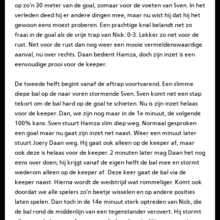
op zo’n 30 meter van de goal, zomaar voor de voeten van Sven. In het
verleden deed hij er andere dingen mee, maar nu wist hij dat hij het
gewoon eens moest proberen. Een prachtige knal belandt net zo
fraai in de goal als de vrije trap van Nick: 0-3. Lekker zo net voor de
rust. Net voor de rust dan nog weer een mooie vermeldenswaardige
aanval, nu over rechts. Daan bedient Hamza, doch zijn inzet is een
eenvoudige prooi voor de keeper.
De tweede helft begint vanaf de aftrap voortvarend. Een slimme
diepe bal op de naar voren stormende Sven. Sven komt net een stap
tekort om de bal hard op de goal te schieten. Nu is zijn inzet helaas
voor de keeper. Dan, we zijn nog maar in de 1e minuut, de volgende
100% kans. Sven stuurt Hamza slim diep weg. Normaal gesproken
een goal maar nu gaat zijn inzet net naast.
Weer een minuut later
stuurt Joery Daan weg. Hij gaat ook alleen op de keeper af, maar
ook deze is helaas voor de keeper. 2 minuten later mag Daan het nog
eens over doen; hij krijgt vanaf de eigen helft de bal mee en stormt
wederom alleen op de keeper af. Deze keer gaat de bal via de
keeper naast.
Hierna wordt de wedstrijd wat rommeliger. Komt ook
doordat we alle spelers zo’n beetje wisselen en op andere posities
laten spelen. Dan toch in de 14e minuut sterk optreden van Nick, die
de bal rond de middenlijn van een tegenstander verovert. Hij stormt