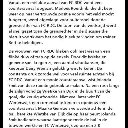
Vanuit een mislukte aanval van FC RDC werd een
counteraanval opgezet. Marloes Roerdink, die dit keer
weer op haar vertrouwde positie voorin het veld mocht
fungeren, werd afgevlagd voor buitenspel door de
grensrechter van FC RDC. De toon van de wedstrijd werd
al snel gezet toen de grensrechter in de discussie die
hieruit voortkwam het nodig bleek te vinden om trainer
Bert te beledigen.
De vrouwen van FC RDC bleken ook niet vies van een
flinke duw of trap op de enkels. Door dit fysieke en
gemene spel kregen zij een aantal schotkansen, die
keepster Daisy Vreman gelukkig wist te keren. De
constante druk zorgde wel voor veel ruimte achterin bij
FC RDC. Vanuit een mooie counteraanval wist Jolanda
Smit van deze ruimte gebruik te maken. Na een rush langs
de zijlijn vond zij Wietske van Dijk in de buurt van de
goal, die keurig afrondde. Niet veel later wist FC
Winterswijk een cornerbal te keren in opnieuw een
counteraanval. Maaike Gerritsen veroverde achterin de
bal, bereikte Wietske van Dijk die op haar beurt Jolanda
Smit bediende waarna laatstgenoemde de bal in de
touwen werkte en FC Winterswijk zo op een 2-0