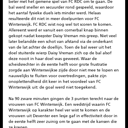
beter met het gemene spel van FC RDC om te gaan. De
bal werd sneller en secuurder rond gespeeld, waardoor
het aantal fysieke duels iets minder werd. Helaas
resulteerde dit niet in meer doelpunten voor FC
Winterswijk. FC RDC wist nog wel tot scoren te komen.
Allereerst werd er vanuit een cornerbal knap binnen
gekopt nadat keepster Daisy Vreman mis greep. Niet veel
later belandde een schot van afstand via de onderkant
van de lat achter de doellijn. Toen de bal weer uit het
doel stuiterde wierp Daisy Vreman zich op de bal alsof
deze nooit in haar doel was geweest. Waar de
scheidsrechter in de eerste helft voor grote frustratie
zorgde aan Winterswijkse zijde door niet mee te lopen en
nauwelijks te fluiten voor overtredingen, pakte zijn
onoplettendheid dit keer in het voordeel van FC
Winterswijk uit: de goal werd niet toegekend.
Na 90 zware minuten gingen de 3 punten terecht naar de
vrouwen van FC Winterswijk. Een wedstrijd waarin FC
Winterswijk op karakter heel ver wist te komen en de
vrouwen uit Deventer een lesje gaf in effectiviteit door in
de eerste helft zeer zuinig om te gaan met de kansen die
ze kregen.