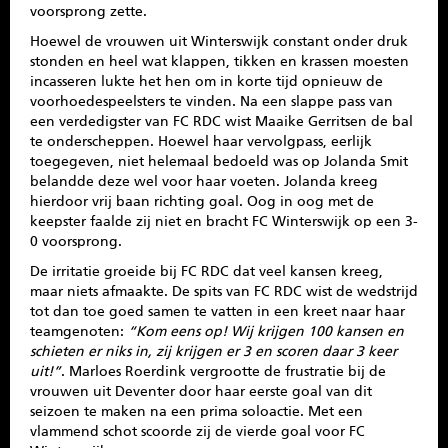
voorsprong zette.
Hoewel de vrouwen uit Winterswijk constant onder druk
stonden en heel wat klappen, tikken en krassen moesten
incasseren lukte het hen om in korte tijd opnieuw de
voorhoedespeelsters te vinden. Na een slappe pass van
een verdedigster van FC RDC wist Maaike Gerritsen de bal
te onderscheppen. Hoewel haar vervolgpass, eerlijk
toegegeven, niet helemaal bedoeld was op Jolanda Smit
belandde deze wel voor haar voeten. Jolanda kreeg
hierdoor vrij baan richting goal. Oog in oog met de
keepster faalde zij niet en bracht FC Winterswijk op een 3-
0 voorsprong.
De irritatie groeide bij FC RDC dat veel kansen kreeg,
maar niets afmaakte. De spits van FC RDC wist de wedstrijd
tot dan toe goed samen te vatten in een kreet naar haar
teamgenoten:
“Kom eens op! Wij krijgen 100 kansen en
schieten er niks in, zij krijgen er 3 en scoren daar 3 keer
uit!”
. Marloes Roerdink vergrootte de frustratie bij de
vrouwen uit Deventer door haar eerste goal van dit
seizoen te maken na een prima soloactie. Met een
vlammend schot scoorde zij de vierde goal voor FC