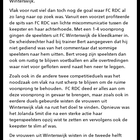
Winterswijk.
Vlak voor rust viel dan toch nog de goal waar FC RDC al
zo lang naar op zoek was. Vanuit een voorzet profiteerde
de spits van FC RDC van lichte miscommunicatie tussen de
keepster en haar achterhoede. Met een 1-4 voorsprong
gingen de speelsters uit FC Winterswijk de kleedkamer in.
De scheidsrechter had bij trainer Bert aangegeven dat hij
niet gediend was van het commentaar dat sommige
speelsters naar hem uitten. Bert vroeg zijn speelsters dan
ook om rustig te blijven voetballen en alle overtredingen
waar niet voor gefloten werd naast hen neer te leggen.
Zoals ook in de andere twee competitieduels was het
noodzaak om vlak na rust scherp te blijven om de ruime
voorsprong te behouden. FC RDC deed er alles aan om
deze voorsprong in gevaar te brengen, maar zoals ook in
eerdere duels gebeurde wisten de vrouwen uit
Winterswijk vlak na rust het doel te vinden. Opnieuw was
het Jolanda Smit die na een sterke actie haar
tegenspeelsters opzij wist te zetten en vervolgens ook de
keepster te slim af was.
De vrouwen uit Winterswijk wisten in de tweede helft