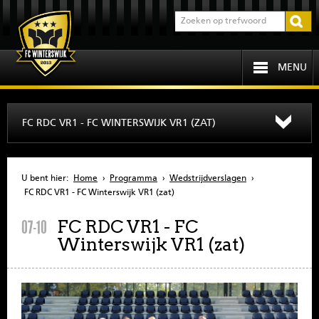
MENU
HOME
FC RDC VR1 - FC WINTERSWIJK VR1 (ZAT)
PROGRAMMA
U bent hier:
Home
›
Programma
›
Wedstrijdverslagen
›
OVER FCW
FC RDC VR1 - FC Winterswijk VR1 (zat)
FC RDC VR1 - FC
07-10
INFORMATIE
Winterswijk VR1 (zat)
JEUGD
SENIOREN