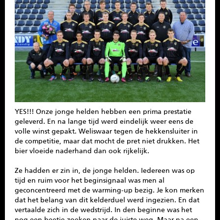
SPONSOREN
CONTACT
MENU
YES!!! Onze jonge helden hebben een prima prestatie
geleverd. En na lange tijd werd eindelijk weer eens de
volle winst gepakt. Weliswaar tegen de hekkensluiter in
de competitie, maar dat mocht de pret niet drukken. Het
bier vloeide naderhand dan ook rijkelijk.
Ze hadden er zin in, de jonge helden. Iedereen was op
tijd en ruim voor het beginsignaal was men al
geconcentreerd met de warming-up bezig. Je kon merken
dat het belang van dit kelderduel werd ingezien. En dat
vertaalde zich in de wedstrijd. In den beginne was het
nog een beetje zoeken naar de juiste weg. Maar na een