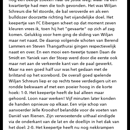
kwartiertje had men die toch gevonden. Het was Wiljan
Schreurs die fel stoorde, de bal veroverde en als een
bulldozer doorzette richting het vijandelijke doel. Het
keepertje van FC Eibergen scheet op dat moment zeven
kleuren vrees ik, toen hij het “gevaarte” op zich af zag
komen. Gelukkig voor hem ging de sliding van Wiljan
maar net naast. De daarop volgende schoten van Berend
Lammers en Steven Thangathurai gingen respectievelijk
naast en over. En een mooi een-tweetje tussen Daan de
Smidt en Yaniek van der Stoep werd door die eerste ook
maar net aan de verkeerde kant van de paal gewerkt.
Maar na een goed half uur was het gedaan met de
brilstand op het scorebord. De overall goed spelende
Wiljan Schreurs liep er op rechts twee verdedigers uit en
rondde bekwaam af met een poeier hoog in de korte
hoek: 1-0. Het keepertje heeft de bal alleen maar
gehoord. Loon naar werken! Vijf minuten later konden
de handen opnieuw op elkaar. Een vrije schop van
aanvoerder Jelle Krooshof belandde voor de voeten van
Daniël van Rienen. Zijn verwoestende uithaal eindigde
via de onderkant van de lat en de doellijn in het dak van
het doel: 2-0. Het keepertje heeft nu nog nekkrampen