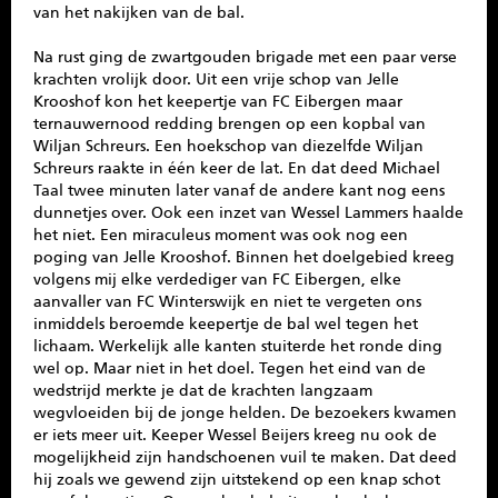
van het nakijken van de bal.
Na rust ging de zwartgouden brigade met een paar verse
krachten vrolijk door. Uit een vrije schop van Jelle
Krooshof kon het keepertje van FC Eibergen maar
ternauwernood redding brengen op een kopbal van
Wiljan Schreurs. Een hoekschop van diezelfde Wiljan
Schreurs raakte in één keer de lat. En dat deed Michael
Taal twee minuten later vanaf de andere kant nog eens
dunnetjes over. Ook een inzet van Wessel Lammers haalde
het niet. Een miraculeus moment was ook nog een
poging van Jelle Krooshof. Binnen het doelgebied kreeg
volgens mij elke verdediger van FC Eibergen, elke
aanvaller van FC Winterswijk en niet te vergeten ons
inmiddels beroemde keepertje de bal wel tegen het
lichaam. Werkelijk alle kanten stuiterde het ronde ding
wel op. Maar niet in het doel. Tegen het eind van de
wedstrijd merkte je dat de krachten langzaam
wegvloeiden bij de jonge helden. De bezoekers kwamen
er iets meer uit. Keeper Wessel Beijers kreeg nu ook de
mogelijkheid zijn handschoenen vuil te maken. Dat deed
hij zoals we gewend zijn uitstekend op een knap schot