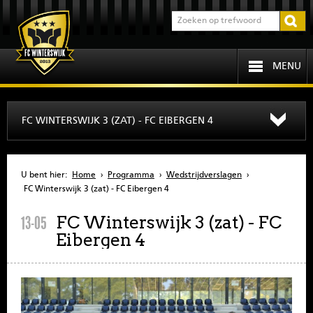
MENU
HOME
FC WINTERSWIJK 3 (ZAT) - FC EIBERGEN 4
PROGRAMMA
U bent hier:
Home
›
Programma
›
Wedstrijdverslagen
›
OVER FCW
FC Winterswijk 3 (zat) - FC Eibergen 4
FC Winterswijk 3 (zat) - FC
13-05
INFORMATIE
Eibergen 4
JEUGD
SENIOREN