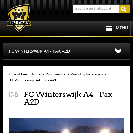
MENU
HOME
FC WINTERSWIJK A4 - PAX A2D
PROGRAMMA
U bent hier:
Home
›
Programma
›
Wedstrijdverslagen
›
OVER FCW
FC Winterswijk A4 - Pax A2D
FC Winterswijk A4 - Pax
17-12
INFORMATIE
A2D
JEUGD
SENIOREN