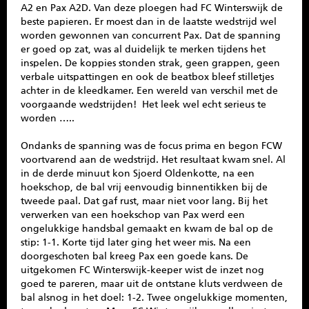
A2 en Pax A2D. Van deze ploegen had FC Winterswijk de
beste papieren. Er moest dan in de laatste wedstrijd wel
worden gewonnen van concurrent Pax. Dat de spanning
er goed op zat, was al duidelijk te merken tijdens het
inspelen. De koppies stonden strak, geen grappen, geen
verbale uitspattingen en ook de beatbox bleef stilletjes
achter in de kleedkamer. Een wereld van verschil met de
voorgaande wedstrijden! Het leek wel echt serieus te
worden …..
Ondanks de spanning was de focus prima en begon FCW
voortvarend aan de wedstrijd. Het resultaat kwam snel. Al
in de derde minuut kon Sjoerd Oldenkotte, na een
hoekschop, de bal vrij eenvoudig binnentikken bij de
tweede paal. Dat gaf rust, maar niet voor lang. Bij het
verwerken van een hoekschop van Pax werd een
ongelukkige handsbal gemaakt en kwam de bal op de
stip: 1-1. Korte tijd later ging het weer mis. Na een
doorgeschoten bal kreeg Pax een goede kans. De
uitgekomen FC Winterswijk-keeper wist de inzet nog
goed te pareren, maar uit de ontstane kluts verdween de
bal alsnog in het doel: 1-2. Twee ongelukkige momenten,