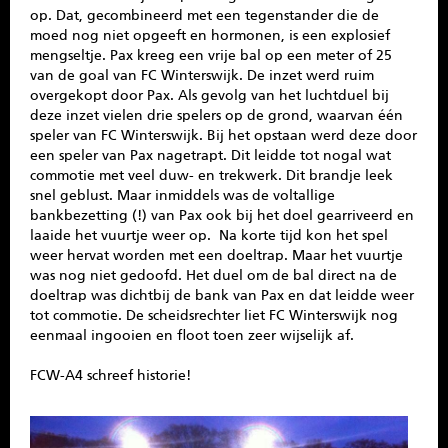
op. Dat, gecombineerd met een tegenstander die de
moed nog niet opgeeft en hormonen, is een explosief
mengseltje. Pax kreeg een vrije bal op een meter of 25
van de goal van FC Winterswijk. De inzet werd ruim
overgekopt door Pax. Als gevolg van het luchtduel bij
deze inzet vielen drie spelers op de grond, waarvan één
speler van FC Winterswijk. Bij het opstaan werd deze door
een speler van Pax nagetrapt. Dit leidde tot nogal wat
commotie met veel duw- en trekwerk. Dit brandje leek
snel geblust. Maar inmiddels was de voltallige
bankbezetting (!) van Pax ook bij het doel gearriveerd en
laaide het vuurtje weer op. Na korte tijd kon het spel
weer hervat worden met een doeltrap. Maar het vuurtje
was nog niet gedoofd. Het duel om de bal direct na de
doeltrap was dichtbij de bank van Pax en dat leidde weer
tot commotie. De scheidsrechter liet FC Winterswijk nog
eenmaal ingooien en floot toen zeer wijselijk af.
FCW-A4 schreef historie!