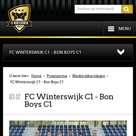
MENU
HOME
FC WINTERSWIJK C1 - BON BOYS C1
PROGRAMMA
U bent hier:
Home
›
Programma
›
Wedstrijdverslagen
›
OVER FCW
FC Winterswijk C1 - Bon Boys C1
FC Winterswijk C1 - Bon
03-12
INFORMATIE
Boys C1
JEUGD
SENIOREN