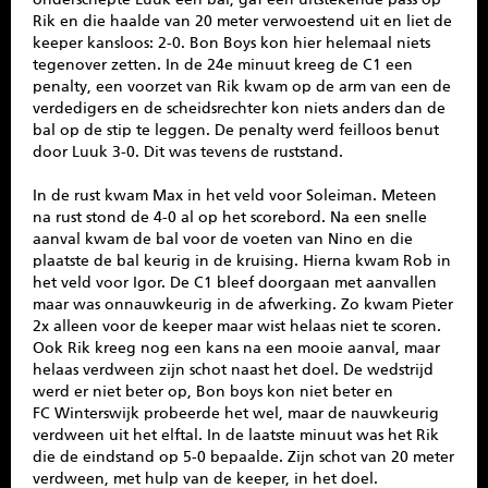
Rik en die haalde van 20 meter verwoestend uit en liet de
keeper kansloos: 2-0. Bon Boys kon hier helemaal niets
tegenover zetten. In de 24e minuut kreeg de C1 een
penalty, een voorzet van Rik kwam op de arm van een de
verdedigers en de scheidsrechter kon niets anders dan de
bal op de stip te leggen. De penalty werd feilloos benut
door Luuk 3-0. Dit was tevens de ruststand.
In de rust kwam Max in het veld voor Soleiman. Meteen
na rust stond de 4-0 al op het scorebord. Na een snelle
aanval kwam de bal voor de voeten van Nino en die
plaatste de bal keurig in de kruising. Hierna kwam Rob in
het veld voor Igor. De C1 bleef doorgaan met aanvallen
maar was onnauwkeurig in de afwerking. Zo kwam Pieter
2x alleen voor de keeper maar wist helaas niet te scoren.
Ook Rik kreeg nog een kans na een mooie aanval, maar
helaas verdween zijn schot naast het doel. De wedstrijd
werd er niet beter op, Bon boys kon niet beter en
FC Winterswijk probeerde het wel, maar de nauwkeurig
verdween uit het elftal. In de laatste minuut was het Rik
die de eindstand op 5-0 bepaalde. Zijn schot van 20 meter
verdween, met hulp van de keeper, in het doel.