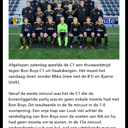
SPONSOREN
CONTACT
MENU
Afgelopen zaterdag speelde de C1 een thuiswedstrijd
tegen Bon Boys C1 uit Haaksbergen. Het moest het
vandaag doen zonder Mika (mee met de B1) en Bjarne
(ziek).
Vanaf de eerste minuut was het de C1 die de
bovenliggende partij was en geen enkele moeite had met
Bon Boys. Dit resulteerde in de 9e minuut in de 1-0
voorsprong. Een vrije trap van Luuk viel achter de
verdediging van Bon Boys voor de voeten van Rik en hij
had geen moeite om te scoren. In de 15e minuut
onderschepte Luuk een bal, gaf een uitstekende pass op