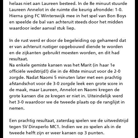
helaas niet aan Laureen besteed. In de 8e minuut stuurde
Laureen Annelot in de ruimte die keurig afrondde: 1-0.
Hierna ging FC Winterswijk mee in het spel van Bon Boys
en speelde de bal van achteruit steeds door het midden
waardoor ieder aanval stuk liep.
In de rust werd er door de begeleiding op gehamerd dat
er van achteruit rustiger opgebouwd diende te worden
en de zijkanten gebruikt moesten worden, en dit had
resultaat.
Na enkele gemiste kansen was het Marit (in haar 1e
officiële wedstrijd!) die in de 40ste minuut voor de 2-0
zorgde. Nadat Naomi 5 minuten later met een prachtig
afstandschot voor de 3-0 zorgde leek een grote score in
de maak, maar Laureen, Annelot en Naomi kregen de
grote kansen die ze kregen er niet in. Uiteindelijk werd
het 3-0 waardoor we de tweede plaats op de ranglijst in
nemen.
Een prachtig resultaat, zaterdag spelen we de uitwedstrijd
tegen SV Dinxperlo MC1. Indien we zo spelen als in de
tweede helft zijn er weer kansen op 3 punten.