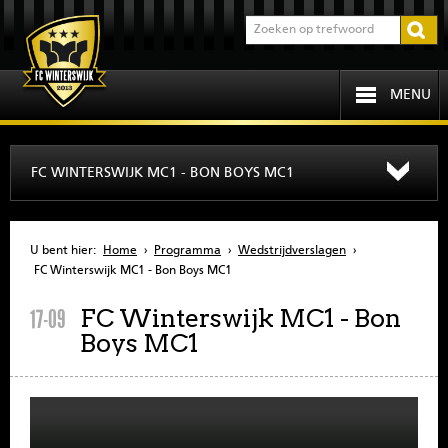
MENU
HOME
FC WINTERSWIJK MC1 - BON BOYS MC1
PROGRAMMA
U bent hier:
Home
›
Programma
›
Wedstrijdverslagen
›
OVER FCW
FC Winterswijk MC1 - Bon Boys MC1
FC Winterswijk MC1 - Bon
17-09
INFORMATIE
Boys MC1
JEUGD
SENIOREN