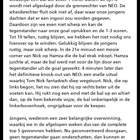
wordt niet afgevlagd door de grensrechter van NEO. De
scheidsrechter fluit ook niet af, daar waar onze jongens
dachten dat er een ingooi zou worden gegeven.
Daardoor zijn we even niet scherp en kan de
tegenstander naar onze goal oprukken en de 1-3 scoren.
Tot 10 tellen, rustig blijven, we hebben het niet nodig ons
hierover op te winden. Gelukkig blijven de jongens
rustig, maar ook scherp. In de 21e minuut een mooie
corner van Nick op Hamza die de bal strak inkopt. Hamza
juichte al, maar de bal werd net voor de lijn door een
tegenstander uit de goal gewerkt. 4 minuten later dan
het definitieve knock-out van NEO: een snelle uitval
waarbij Tom Nick fantastisch diep wegstuurt. Nick, die op
links begon, liet nu zien dat hij op rechts beter uit de
voeten kan. Hij rukt nog een eind met de bal op en schiet
dan, op de hem bekende wijze, de bal onberispelijk in de
linkerbovenhoek, ongrijpbaar voor de keeper.
Jongens, wederom een zeer belangrijke overwinning,
waarbij we in de afgelopen weken dus van de complete
top 5 gewonnen hebben. Nu geconcentreerd doorgaan,
geen tegenstander gaan onderschatten, dan kunnen er