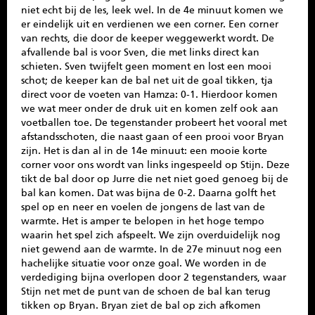
niet echt bij de les, leek wel. In de 4e minuut komen we
er eindelijk uit en verdienen we een corner. Een corner
van rechts, die door de keeper weggewerkt wordt. De
afvallende bal is voor Sven, die met links direct kan
schieten. Sven twijfelt geen moment en lost een mooi
schot; de keeper kan de bal net uit de goal tikken, tja
direct voor de voeten van Hamza: 0-1. Hierdoor komen
we wat meer onder de druk uit en komen zelf ook aan
voetballen toe. De tegenstander probeert het vooral met
afstandsschoten, die naast gaan of een prooi voor Bryan
zijn. Het is dan al in de 14e minuut: een mooie korte
corner voor ons wordt van links ingespeeld op Stijn. Deze
tikt de bal door op Jurre die net niet goed genoeg bij de
bal kan komen. Dat was bijna de 0-2. Daarna golft het
spel op en neer en voelen de jongens de last van de
warmte. Het is amper te belopen in het hoge tempo
waarin het spel zich afspeelt. We zijn overduidelijk nog
niet gewend aan de warmte. In de 27e minuut nog een
hachelijke situatie voor onze goal. We worden in de
verdediging bijna overlopen door 2 tegenstanders, waar
Stijn net met de punt van de schoen de bal kan terug
tikken op Bryan. Bryan ziet de bal op zich afkomen