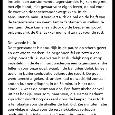
inclusief een aanstormende tegenstander. Hij kan nog net
met zijn hand, met gevaar voor eigen leven, de bal voor
de voet van de tegenstander wegtikken. In de
aansluitende minuut verovert Nick de bal op de helft van
de tegenstander en weet Hamza fantastisch in stelling te
brengen. Deze kan alleen door op de keeper en scoort
onberispelijk de 0-2. Lekker moment zo net voor de rust.
De tweede helft:
De tegenstander is natuurlijk in de pauze op scherp gezet
en dat was te merken. Ze begonnen fel en zetten ons
volop onder druk. We waren hier duidelijk nog niet op
ingesteld. In de 4e minuut wederom een tegenstander die
feller is voor onze goal, waarbij de bal uiteindelijk bij een
speler in buitenspelpositie belandt die scoort. De goal
werd terecht afgekeurd, anders had de wedstrijd zomaar
anders kunnen aflopen. In de 8e minuut is het dan
eindelijk weer de beurt aan ons. Een fantastische aanval,
uit het boekje, over Tom, naar Sven, die Hamza bedient.
Zijn schot wordt nog gekeerd door de keeper, maar Nick
is ter plaatse voor de afvallende bal: 0-3. Zes minuten later
een vlekje in deze voor de rest vlekkeloos verlopen
wedstrijd. Een bal die zeker 1 meter buiten de lijn is