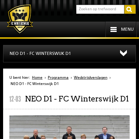
MENU
HOME
NEO D1 - FC WINTERSWIJK D1
PROGRAMMA
U bent hier:
Home
›
Programma
›
Wedstrijdverslagen
›
OVER FCW
NEO D1 - FC Winterswijk D1
NEO D1 - FC Winterswijk D1
12-03
INFORMATIE
JEUGD
SENIOREN