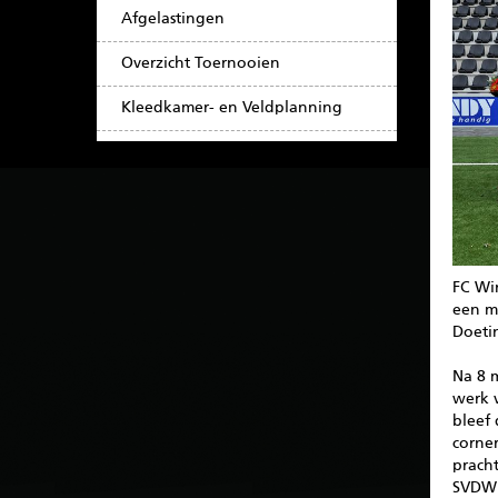
Afgelastingen
Overzicht Toernooien
Kleedkamer- en Veldplanning
FC Wi
een m
Doeti
Na 8 
werk 
bleef 
corne
prach
SVDW '