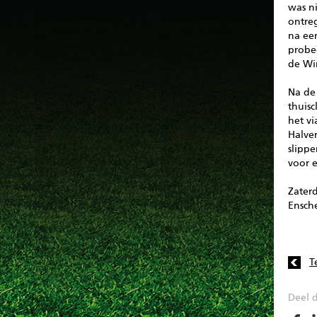
was ni
ontre
na ee
probe
de Win
Na de 
thuis
het vi
Halve
slippe
voor e
Zaterd
Ensch
T
Deel d