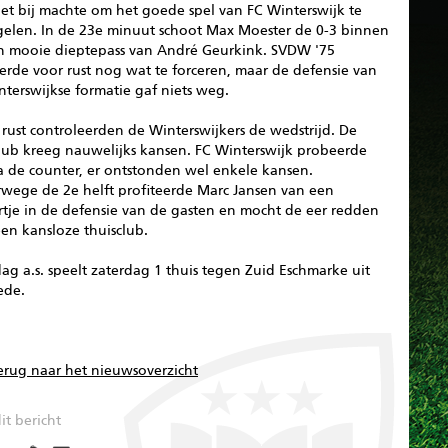
et bij machte om het goede spel van FC Winterswijk te
gelen. In de 23e minuut schoot Max Moester de 0-3 binnen
n mooie dieptepass van André Geurkink. SVDW '75
erde voor rust nog wat te forceren, maar de defensie van
terswijkse formatie gaf niets weg.
rust controleerden de Winterswijkers de wedstrijd. De
club kreeg nauwelijks kansen. FC Winterswijk probeerde
a de counter, er ontstonden wel enkele kansen.
rwege de 2e helft profiteerde Marc Jansen van een
rtje in de defensie van de gasten en mocht de eer redden
en kansloze thuisclub.
ag a.s. speelt zaterdag 1 thuis tegen Zuid Eschmarke uit
ede.
erug naar het nieuwsoverzicht
it bericht