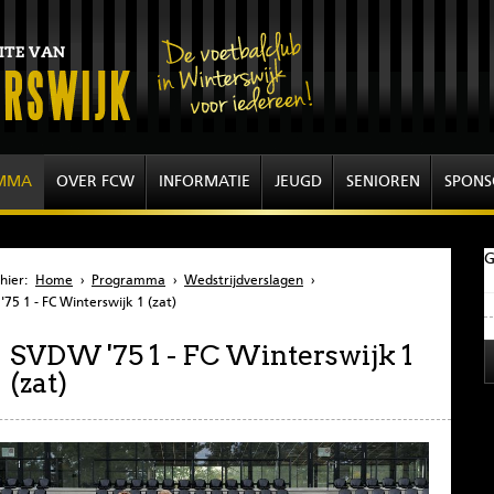
MMA
OVER FCW
INFORMATIE
JEUGD
SENIOREN
SPONS
G
hier:
Home
›
Programma
›
Wedstrijdverslagen
›
75 1 - FC Winterswijk 1 (zat)
SVDW '75 1 - FC Winterswijk 1
(zat)