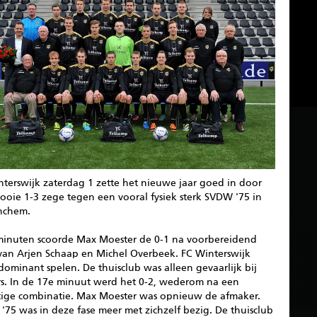
nterswijk zaterdag 1 zette het nieuwe jaar goed in door
ooie 1-3 zege tegen een vooral fysiek sterk SVDW '75 in
nchem.
minuten scoorde Max Moester de 0-1 na voorbereidend
van Arjen Schaap en Michel Overbeek. FC Winterswijk
dominant spelen. De thuisclub was alleen gevaarlijk bij
rs. In de 17e minuut werd het 0-2, wederom na een
tige combinatie. Max Moester was opnieuw de afmaker.
75 was in deze fase meer met zichzelf bezig. De thuisclub