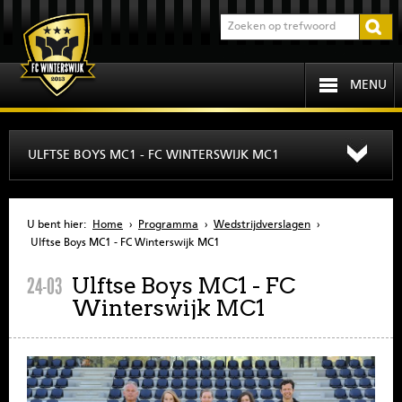
MENU
HOME
ULFTSE BOYS MC1 - FC WINTERSWIJK MC1
PROGRAMMA
U bent hier:
Home
›
Programma
›
Wedstrijdverslagen
›
OVER FCW
Ulftse Boys MC1 - FC Winterswijk MC1
Ulftse Boys MC1 - FC
24-03
INFORMATIE
Winterswijk MC1
JEUGD
SENIOREN