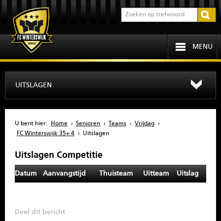
MENU
HOME
UITSLAGEN
PROGRAMMA
U bent hier:
Home
›
Senioren
›
Teams
›
Vrijdag
›
OVER FCW
FC Winterswijk 35+ 4
›
Uitslagen
Uitslagen Competitie
INFORMATIE
Datum
Aanvangstijd
Thuisteam
Uitteam
Uitslag
JEUGD
SENIOREN
Deel dit bericht