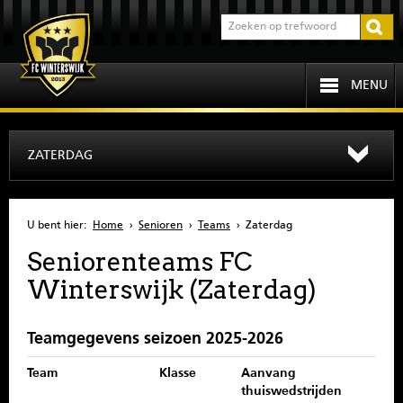
MENU
HOME
ZATERDAG
PROGRAMMA
U bent hier:
Home
›
Senioren
›
Teams
›
Zaterdag
OVER FCW
Seniorenteams FC
Winterswijk (Zaterdag)
INFORMATIE
JEUGD
Teamgegevens seizoen 2025-2026
Team
Klasse
Aanvang
SENIOREN
thuiswedstrijden