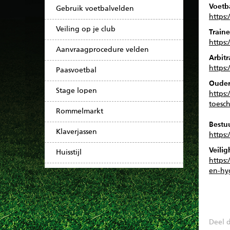
Voetba
Gebruik voetbalvelden
https:
Veiling op je club
Traine
https
Aanvraagprocedure velden
Arbit
https
Paasvoetbal
Ouder
Stage lopen
https
toesc
Rommelmarkt
Bestu
Klaverjassen
https
Veili
Huisstijl
https:
en-h
Deel d