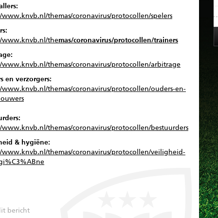
llers:
//www.knvb.nl/themas/coronavirus/protocollen/spelers
rs:
://www.knvb.nl/the
mas/coronavirus/protocollen/trainers
rage:
://www.knvb.nl/themas/coronavirus/protocollen/arbitrage
s en verzorgers:
://www.knvb.nl/themas/coronavirus/protocollen/ouders-en-
houwers
urders:
://www.knvb.nl/themas/coronavirus/protocollen/bestuurders
gheid & hygiëne:
//www.knvb.nl/themas/coronavirus/protocollen/veiligheid-
ygi%C3%ABne
it bericht