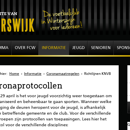
MMA
OVER FCW
INFORMATIE
JEUGD
SENIOREN
SPONS
hier:
Home
›
Informatie
›
Coronamaatregelen
›
Richtlijnen KNVB
ronaprotocollen
29 april is het voor jeugd voorzichtig weer toegestaan om
aniseerd en beheersbaar te gaan sporten. Wanneer welke
iging de deuren heropent voor de jeugd, is afhankelijk
e betreffende gemeente en de club. Voor de verschillende
oepen zijn protocollen van toepassingen. Lees hier het
G
ol voor de verschillende disciplines: