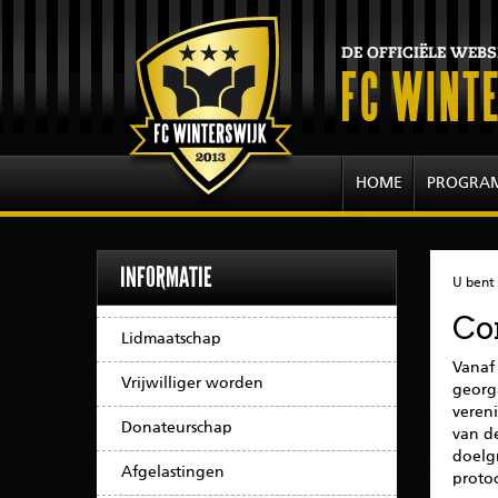
HOME
PROGRA
INFORMATIE
U bent 
Co
Lidmaatschap
Vanaf 
Vrijwilliger worden
georg
veren
Donateurschap
van d
doelgr
Afgelastingen
protoc