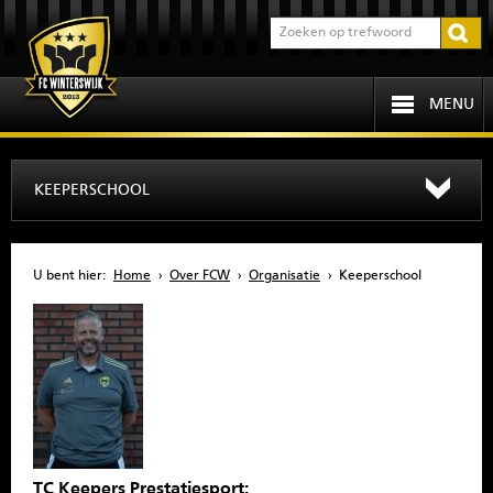
MENU
HOME
KEEPERSCHOOL
PROGRAMMA
U bent hier:
Home
›
Over FCW
›
Organisatie
›
Keeperschool
OVER FCW
INFORMATIE
JEUGD
SENIOREN
TC Keepers Prestatiesport: