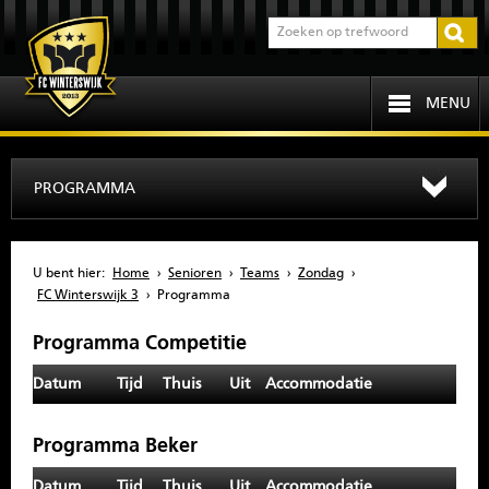
MENU
HOME
PROGRAMMA
PROGRAMMA
U bent hier:
Home
›
Senioren
›
Teams
›
Zondag
›
OVER FCW
FC Winterswijk 3
›
Programma
Programma Competitie
INFORMATIE
Datum
Tijd
Thuis
Uit
Accommodatie
JEUGD
Programma Beker
SENIOREN
Datum
Tijd
Thuis
Uit
Accommodatie