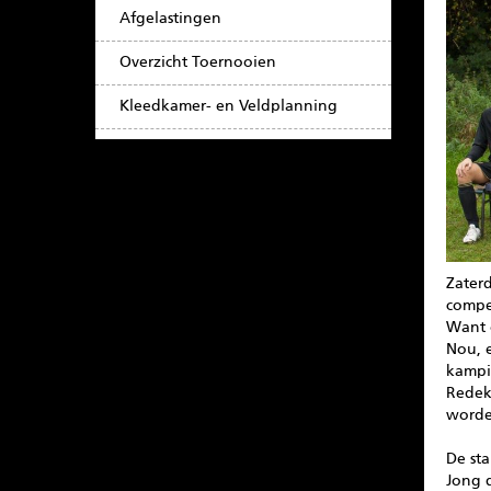
Afgelastingen
Overzicht Toernooien
Kleedkamer- en Veldplanning
Zater
compet
Want 
Nou, e
kampi
Redek
worde
De sta
Jong 