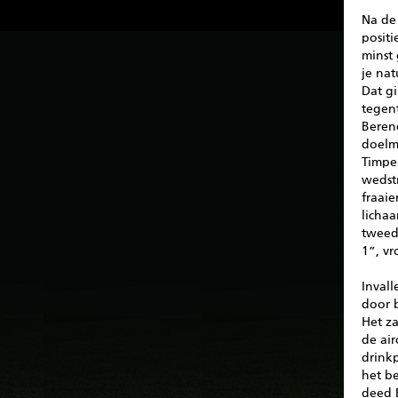
Na de 
positi
minst
je na
Dat g
tegent
Berend
doelm
Timpe
wedst
fraaie
licha
tweed
1”, vr
Invall
door b
Het z
de air
drink
het be
deed B