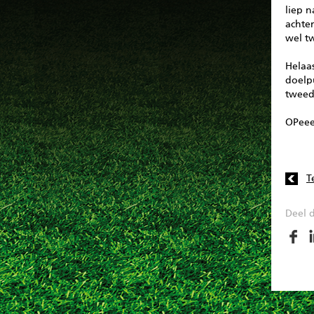
liep 
achter
wel t
Helaa
doelp
tweede
OPee
T
Deel d