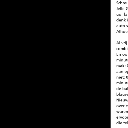
Schreu
Jelle 
uur la
denk 
auto 
Alhoe
Al vri
combi
En ook
minut
raak: 
aanle
niet: 
minut
de ba
blauw
Nieuw
over 
waren
ervoor
die te