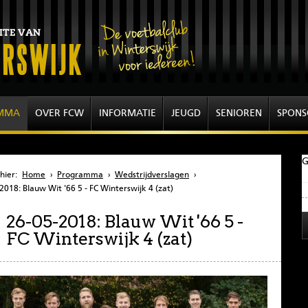
MMA
OVER FCW
INFORMATIE
JEUGD
SENIOREN
SPONS
G
hier:
Home
›
Programma
›
Wedstrijdverslagen
›
2018: Blauw Wit '66 5 - FC Winterswijk 4 (zat)
26-05-2018: Blauw Wit '66 5 -
FC Winterswijk 4 (zat)