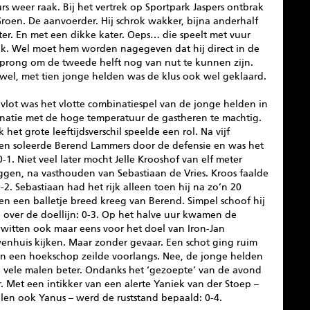
rs weer raak. Bij het vertrek op Sportpark Jaspers ontbrak
Groen. De aanvoerder. Hij schrok wakker, bijna anderhalf
ter. En met een dikke kater. Oeps… die speelt met vuur
ik. Wel moet hem worden nagegeven dat hij direct in de
sprong om de tweede helft nog van nut te kunnen zijn.
wel, met tien jonge helden was de klus ook wel geklaard.
j vlot was het vlotte combinatiespel van de jonge helden in
natie met de hoge temperatuur de gastheren te machtig.
 het grote leeftijdsverschil speelde een rol. Na vijf
en soleerde Berend Lammers door de defensie en was het
0-1. Niet veel later mocht Jelle Krooshof van elf meter
ggen, na vasthouden van Sebastiaan de Vries. Kroos faalde
0-2. Sebastiaan had het rijk alleen toen hij na zo’n 20
en een balletje breed kreeg van Berend. Simpel schoof hij
l over de doellijn: 0-3. Op het halve uur kwamen de
witten ook maar eens voor het doel van Iron-Jan
enhuis kijken. Maar zonder gevaar. Een schot ging ruim
en een hoekschop zeilde voorlangs. Nee, de jonge helden
 vele malen beter. Ondanks het ‘gezoepte’ van de avond
. Met een intikker van een alerte Yaniek van der Stoep –
llen ook Yanus – werd de ruststand bepaald: 0-4.