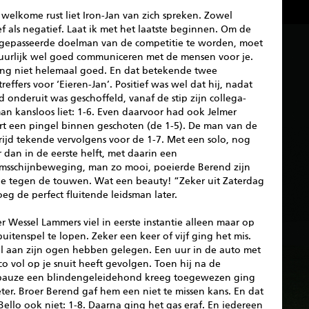
welkome rust liet Iron-Jan van zich spreken. Zowel
ef als negatief. Laat ik met het laatste beginnen. Om de
 gepasseerde doelman van de competitie te worden, moet
tuurlijk wel goed communiceren met de mensen voor je.
ing niet helemaal goed. En dat betekende twee
reffers voor ‘Eieren-Jan’. Positief was wel dat hij, nadat
 onderuit was geschoffeld, vanaf de stip zijn collega-
an kansloos liet: 1-6. Even daarvoor had ook Jelmer
rt een pingel binnen geschoten (de 1-5). De man van de
rijd tekende vervolgens voor de 1-7. Met een solo, nog
r dan in de eerste helft, met daarin een
amsschijnbeweging, man zo mooi, poeierde Berend zijn
e tegen de touwen. Wat een beauty! “Zeker uit Zaterdag
oeg de perfect fluitende leidsman later.
er Wessel Lammers viel in eerste instantie alleen maar op
uitenspel te lopen. Zeker een keer of vijf ging het mis.
al aan zijn ogen hebben gelegen. Een uur in de auto met
co vol op je snuit heeft gevolgen. Toen hij na de
pauze een blindengeleidehond kreeg toegewezen ging
ter. Broer Berend gaf hem een niet te missen kans. En dat
ello ook niet: 1-8. Daarna ging het gas eraf. En iedereen