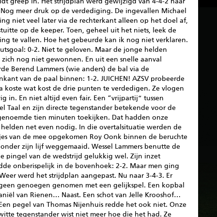
dt greep in. Het strijdplan werd gewijzigd van 4-4-2 naar
. Nog meer druk op de verdediging. De ingevallen Michael
ing niet veel later via de rechterkant alleen op het doel af,
tuitte op de keeper. Toen, geheel uit het niets, leek de
sing te vallen. Hoe het gebeurde kan ik nog niet verklaren.
utsgoal: 0-2. Niet te geloven. Maar de jonge helden
 zich nog niet gewonnen. En uit een snelle aanval
rde Berend Lammers (wie anders) de bal via de
nkant van de paal binnen: 1-2. JUICHEN! AZSV probeerde
a koste wat kost de drie punten te verdedigen. Ze vlogen
vig in. En niet altijd even fair. Een “vrijpartij” tussen
el Taal en zijn directe tegenstander betekende voor de
tgenoemde tien minuten toekijken. Dat hadden onze
helden net even nodig. In die overtalsituatie werden de
jes van de mee opgekomen Roy Oonk binnen de beruchte
n onder zijn lijf weggemaaid. Wessel Lammers benutte de
 pingel van de wedstrijd gelukkig wel. Zijn inzet
dde onberispelijk in de bovenhoek: 2-2. Maar men ging
Weer werd het strijdplan aangepast. Nu naar 3-4-3. Er
geen genoegen genomen met een gelijkspel. Een kopbal
aniël van Rienen… Naast. Een schot van Jelle Krooshof…
 Een pegel van Thomas Nijenhuis redde het ook niet. Onze
itte tegenstander wist niet meer hoe die het had. Ze