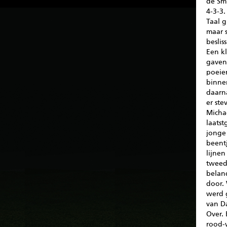
de Smi
4-3-3
Taal g
maar s
beslis
Een kl
gaven
poeie
binne
daarn
er ste
Micha
laats
jonge 
beent
lijne
tweede
belan
door. 
werd 
van D
Over.
rood-w