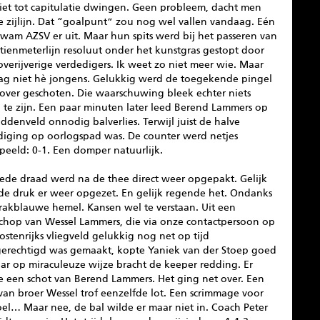
iet tot capitulatie dwingen. Geen probleem, dacht men
e zijlijn. Dat “goalpunt” zou nog wel vallen vandaag. Eén
wam AZSV er uit. Maar hun spits werd bij het passeren van
tienmeterlijn resoluut onder het kunstgras gestopt door
verijverige verdedigers. Ik weet zo niet meer wie. Maar
ag niet hè jongens. Gelukkig werd de toegekende pingel
over geschoten. Die waarschuwing bleek echter niets
 te zijn. Een paar minuten later leed Berend Lammers op
ddenveld onnodig balverlies. Terwijl juist de halve
diging op oorlogspad was. De counter werd netjes
peeld: 0-1. Een domper natuurlijk.
ede draad werd na de thee direct weer opgepakt. Gelijk
de druk er weer opgezet. En gelijk regende het. Ondanks
trakblauwe hemel. Kansen wel te verstaan. Uit een
chop van Wessel Lammers, die via onze contactpersoon op
stenrijks vliegveld gelukkig nog net op tijd
gerechtigd was gemaakt, kopte Yaniek van der Stoep goed
ar op miraculeuze wijze bracht de keeper redding. Er
e een schot van Berend Lammers. Het ging net over. Een
van broer Wessel trof eenzelfde lot. Een scrimmage voor
el… Maar nee, de bal wilde er maar niet in. Coach Peter