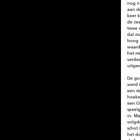
nog n
aan d
keer k
de zes
twee o
dat m
hoog 
waard
het mi
verde
uitges
De go
werd 
een s
hoeks
een Oo
speel
in. Ma
volgd
schot 
het do