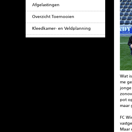
Afgelastingen
Overzicht Toernooien
Kleedkamer- en Veldplanning
Wat is
me ge
jonge
zonov
pot o
maar 
FC Win
vastge
Maar 