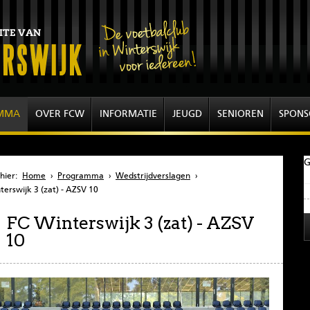
MMA
OVER FCW
INFORMATIE
JEUGD
SENIOREN
SPONS
G
hier:
Home
›
Programma
›
Wedstrijdverslagen
›
terswijk 3 (zat) - AZSV 10
FC Winterswijk 3 (zat) - AZSV
10