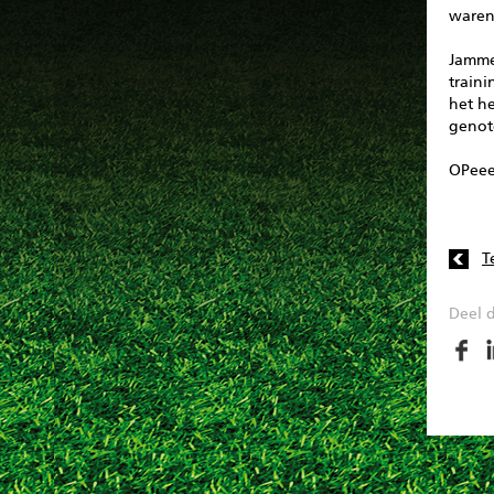
waren 
Jamme
train
het h
genot
OPee
T
Deel d